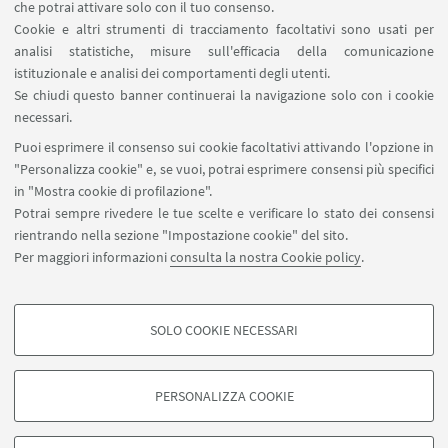
che potrai attivare solo con il tuo consenso.
Cookie e altri strumenti di tracciamento facoltativi sono usati per
analisi statistiche, misure sull'efficacia della comunicazione
LINK UTILI
istituzionale e analisi dei comportamenti degli utenti.
Area riservata
Se chiudi questo banner continuerai la navigazione solo con i cookie
necessari.
SEGUI UNIBO SU:
Puoi esprimere il consenso sui cookie facoltativi attivando l'opzione in
"Personalizza cookie" e, se vuoi, potrai esprimere consensi più specifici
in "Mostra cookie di profilazione".
Potrai sempre rivedere le tue scelte e verificare lo stato dei consensi
rientrando nella sezione "Impostazione cookie" del sito.
APP:
Per maggiori informazioni
consulta la nostra Cookie policy
.
SOLO COOKIE NECESSARI
COOKIE DI PROFILAZIONE - FACOLTATIVI
©Copyright 2026 - ALMA MATER STUDIORUM - Università di
Si tratta di cookie utilizzati per analizzare le caratteristiche della navigazione
PERSONALIZZA COOKIE
Bologna - Via Zamboni, 33 - 40126 Bologna - PI: 01131710376 - CF:
degli utenti, creare profili in base al loro comportamento sul sito, per analisi
80007010376
di marketing.
Privacy
Note legali
Informazioni sul sito e accessibilità