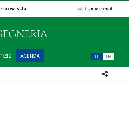
rea riservata
La mia e-mail
NGEGNERIA
TIZIE
AGENDA
IT
EN