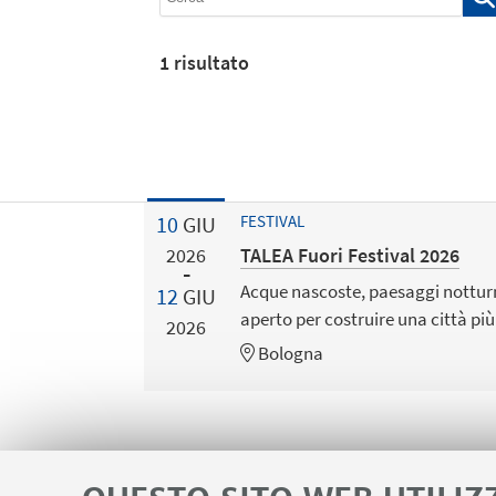
1
risultato
10
GIU
FESTIVAL
TALEA Fuori Festival 2026
2026
Acque nascoste, paesaggi notturni
12
GIU
aperto per costruire una città pi
2026
Bologna