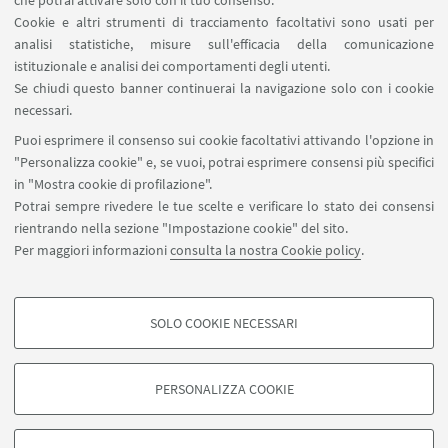
che potrai attivare solo con il tuo consenso.
Cookie e altri strumenti di tracciamento facoltativi sono usati per
analisi statistiche, misure sull'efficacia della comunicazione
LINK UTILI
istituzionale e analisi dei comportamenti degli utenti.
Area riservata
Se chiudi questo banner continuerai la navigazione solo con i cookie
necessari.
SEGUI UNIBO SU:
Puoi esprimere il consenso sui cookie facoltativi attivando l'opzione in
"Personalizza cookie" e, se vuoi, potrai esprimere consensi più specifici
in "Mostra cookie di profilazione".
Potrai sempre rivedere le tue scelte e verificare lo stato dei consensi
rientrando nella sezione "Impostazione cookie" del sito.
APP:
Per maggiori informazioni
consulta la nostra Cookie policy
.
SOLO COOKIE NECESSARI
COOKIE DI PROFILAZIONE - FACOLTATIVI
©Copyright 2026 - ALMA MATER STUDIORUM - Università di
Si tratta di cookie utilizzati per analizzare le caratteristiche della navigazione
Bologna - Via Zamboni, 33 - 40126 Bologna - PI: 01131710376 - CF:
PERSONALIZZA COOKIE
degli utenti, creare profili in base al loro comportamento sul sito, per analisi
80007010376
di marketing.
Privacy
Note legali
Informazioni sul sito e accessibilità
Mostra cookie di profilazione