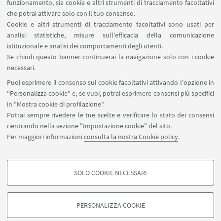
funzionamento, sia cookie e altri strumenti di tracciamento facoltativi
che potrai attivare solo con il tuo consenso.
Cookie e altri strumenti di tracciamento facoltativi sono usati per
analisi statistiche, misure sull'efficacia della comunicazione
LINK UTILI
istituzionale e analisi dei comportamenti degli utenti.
Area riservata
Se chiudi questo banner continuerai la navigazione solo con i cookie
necessari.
SEGUI UNIBO SU:
Puoi esprimere il consenso sui cookie facoltativi attivando l'opzione in
"Personalizza cookie" e, se vuoi, potrai esprimere consensi più specifici
in "Mostra cookie di profilazione".
Potrai sempre rivedere le tue scelte e verificare lo stato dei consensi
rientrando nella sezione "Impostazione cookie" del sito.
APP:
Per maggiori informazioni
consulta la nostra Cookie policy
.
SOLO COOKIE NECESSARI
COOKIE DI PROFILAZIONE - FACOLTATIVI
©Copyright 2026 - ALMA MATER STUDIORUM - Università di
Si tratta di cookie utilizzati per analizzare le caratteristiche della navigazione
Bologna - Via Zamboni, 33 - 40126 Bologna - PI: 01131710376 - CF:
PERSONALIZZA COOKIE
degli utenti, creare profili in base al loro comportamento sul sito, per analisi
80007010376
di marketing.