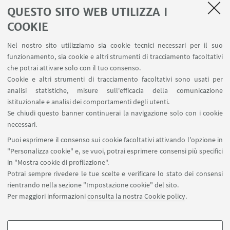
«PATTERN RECOGNITION LETTERS», 1997, 18, pp. 1027 -
QUESTO SITO WEB UTILIZZA I
1034 [Articolo in rivista]
COOKIE
Nel nostro sito utilizziamo sia cookie tecnici necessari per il suo
funzionamento, sia cookie e altri strumenti di tracciamento facoltativi
che potrai attivare solo con il tuo consenso.
Cookie e altri strumenti di tracciamento facoltativi sono usati per
analisi statistiche, misure sull'efficacia della comunicazione
LINK UTILI
istituzionale e analisi dei comportamenti degli utenti.
Area riservata
Se chiudi questo banner continuerai la navigazione solo con i cookie
necessari.
SEGUI UNIBO SU:
Puoi esprimere il consenso sui cookie facoltativi attivando l'opzione in
"Personalizza cookie" e, se vuoi, potrai esprimere consensi più specifici
in "Mostra cookie di profilazione".
Potrai sempre rivedere le tue scelte e verificare lo stato dei consensi
rientrando nella sezione "Impostazione cookie" del sito.
APP:
Per maggiori informazioni
consulta la nostra Cookie policy
.