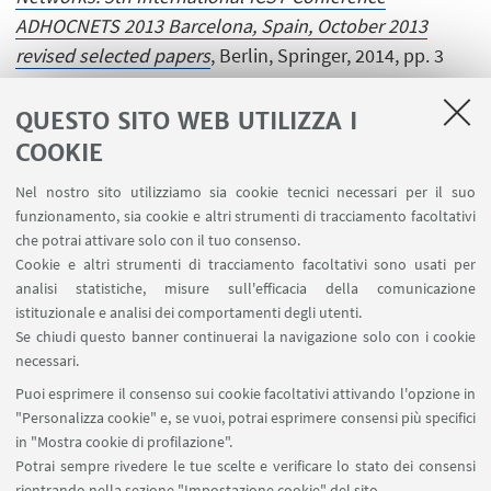
ADHOCNETS 2013 Barcelona, Spain, October 2013
revised selected papers
, Berlin, Springer, 2014, pp. 3
(LECTURE NOTES OF THE INSTITUTE FOR COMPUTER
SCIENCES, SOCIAL INFORMATICS AND
QUESTO SITO WEB UTILIZZA I
TELECOMMUNICATIONS ENGINEERING). [Curatela]
COOKIE
Nel nostro sito utilizziamo sia cookie tecnici necessari per il suo
funzionamento, sia cookie e altri strumenti di tracciamento facoltativi
che potrai attivare solo con il tuo consenso.
Cookie e altri strumenti di tracciamento facoltativi sono usati per
analisi statistiche, misure sull'efficacia della comunicazione
LINK UTILI
istituzionale e analisi dei comportamenti degli utenti.
Area riservata
Se chiudi questo banner continuerai la navigazione solo con i cookie
necessari.
SEGUI UNIBO SU:
Puoi esprimere il consenso sui cookie facoltativi attivando l'opzione in
"Personalizza cookie" e, se vuoi, potrai esprimere consensi più specifici
in "Mostra cookie di profilazione".
Potrai sempre rivedere le tue scelte e verificare lo stato dei consensi
rientrando nella sezione "Impostazione cookie" del sito.