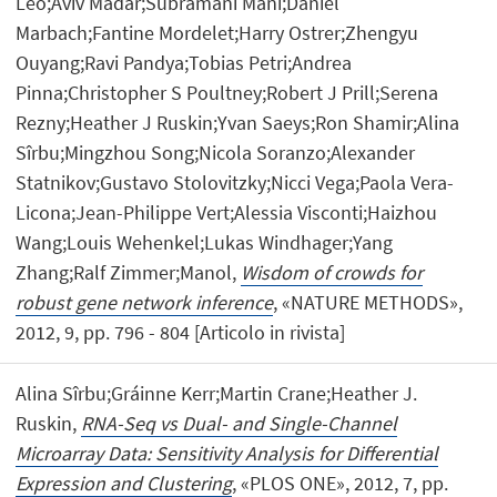
Leo;Aviv Madar;Subramani Mani;Daniel
Marbach;Fantine Mordelet;Harry Ostrer;Zhengyu
Ouyang;Ravi Pandya;Tobias Petri;Andrea
Pinna;Christopher S Poultney;Robert J Prill;Serena
Rezny;Heather J Ruskin;Yvan Saeys;Ron Shamir;Alina
Sîrbu;Mingzhou Song;Nicola Soranzo;Alexander
Statnikov;Gustavo Stolovitzky;Nicci Vega;Paola Vera-
Licona;Jean-Philippe Vert;Alessia Visconti;Haizhou
Wang;Louis Wehenkel;Lukas Windhager;Yang
Zhang;Ralf Zimmer;Manol,
Wisdom of crowds for
robust gene network inference
, «NATURE METHODS»,
2012, 9, pp. 796 - 804 [Articolo in rivista]
Alina Sîrbu;Gráinne Kerr;Martin Crane;Heather J.
Ruskin,
RNA-Seq vs Dual- and Single-Channel
Microarray Data: Sensitivity Analysis for Differential
Expression and Clustering
, «PLOS ONE», 2012, 7, pp.