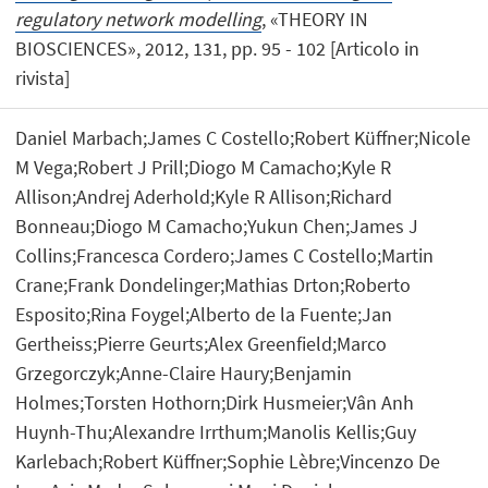
regulatory network modelling
, «THEORY IN
BIOSCIENCES», 2012, 131, pp. 95 - 102 [Articolo in
rivista]
Daniel Marbach;James C Costello;Robert Küffner;Nicole
M Vega;Robert J Prill;Diogo M Camacho;Kyle R
Allison;Andrej Aderhold;Kyle R Allison;Richard
Bonneau;Diogo M Camacho;Yukun Chen;James J
Collins;Francesca Cordero;James C Costello;Martin
Crane;Frank Dondelinger;Mathias Drton;Roberto
Esposito;Rina Foygel;Alberto de la Fuente;Jan
Gertheiss;Pierre Geurts;Alex Greenfield;Marco
Grzegorczyk;Anne-Claire Haury;Benjamin
Holmes;Torsten Hothorn;Dirk Husmeier;Vân Anh
Huynh-Thu;Alexandre Irrthum;Manolis Kellis;Guy
Karlebach;Robert Küffner;Sophie Lèbre;Vincenzo De