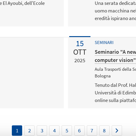
 El Ayoubi, dell'Ecole
Una serata dedicata
uomo macchina nella 
eredità ispirano anc
15
SEMINARI
OTT
Seminario "A new
computer vision"
2025
Aula Trasporti della S
Bologna
Tenuto dal Prof. Hak
Università di Edimb
online sulla piatta
1
2
3
4
5
6
7
8