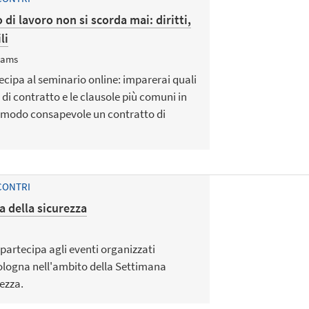
 di lavoro non si scorda mai: diritti,
li
eams
ecipa al seminario online: imparerai quali
i di contratto e le clausole più comuni in
 modo consapevole un contratto di
CONTRI
a della sicurezza
 partecipa agli eventi organizzati
Bologna nell'ambito della Settimana
ezza.