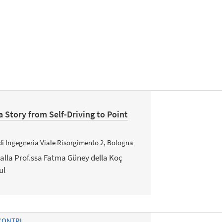
 Story from Self-Driving to Point
 di Ingegneria Viale Risorgimento 2, Bologna
 dalla Prof.ssa Fatma Güney della Koç
ul
CONTRI