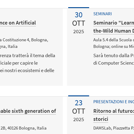
30
SEMINARI
OTT
ce on Artificial
Seminario "Learni
the-Wild Human 
2025
a Costituzione 4, Bologna,
Aula 5.4 della Scuola 
na, Italia
Bologna; online su Mi
erenza tratterà il tema della
Sarà tenuto dalla P
ficiale per capire le
di Computer Science
i nostri ecosistemi e delle
23
PRESENTAZIONI E IN
OTT
able sixth generation of
Ritorno al futuro
storici
2025
2B, 40126 Bologna, Italia
DAMSLab, Piazzetta P. 