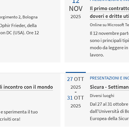
12
NOV
Il primo contratto
doveri e dritte uti
2025
isorgimento 2, Bologna
Online su Microsoft T
Ophir Frieder, della
on DC (USA). Ore 12
Il 12 novembre part
sono i principali tip
modo da leggere in
lavoro.
27
OTT
PRESENTAZIONI E IN
di incontro con il mondo
Sìcura - Settiman
2025
Diversi luoghi
31
OTT
Dal 27 al 31 ottobre
2025
dall'Università di 
 e sperimenta il tuo
Europea della Sicur
riviti ora!