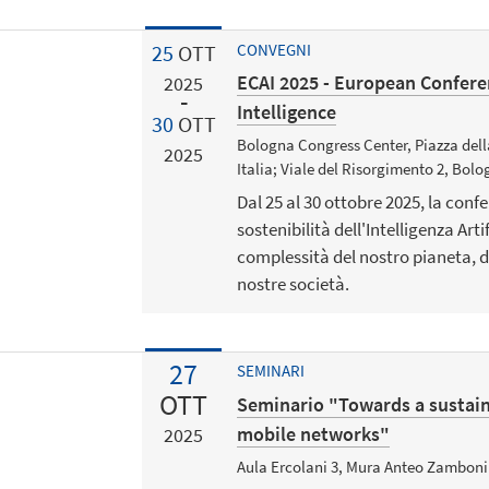
25
OTT
CONVEGNI
ECAI 2025 - European Conferen
2025
Intelligence
30
OTT
Bologna Congress Center, Piazza dell
2025
Italia; Viale del Risorgimento 2, Bolog
Dal 25 al 30 ottobre 2025, la conf
sostenibilità dell'Intelligenza Arti
complessità del nostro pianeta, de
nostre società.
27
SEMINARI
OTT
Seminario "Towards a sustain
mobile networks"
2025
Aula Ercolani 3, Mura Anteo Zamboni 