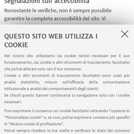
Segnalazioni sull'accessibilità
Nonostante le verifiche, non è sempre possibile
garantire la completa accessibilità del sito. Vi
preghiamo di segnalarci difficoltà riscontrate
nell'accesso alle informazioni e ai servizi scrivendo
QUESTO SITO WEB UTILIZZA I
a
accessibile@unibo.it
.
COOKIE
Nel nostro sito utilizziamo sia cookie tecnici necessari per il suo
funzionamento, sia cookie e altri strumenti di tracciamento facoltativi
che potrai attivare solo con il tuo consenso.
Cookie e altri strumenti di tracciamento facoltativi sono usati per
analisi statistiche, misure sull'efficacia della comunicazione
LINK UTILI
istituzionale e analisi dei comportamenti degli utenti.
Area riservata
Se chiudi questo banner continuerai la navigazione solo con i cookie
necessari.
SEGUI UNIBO SU:
Puoi esprimere il consenso sui cookie facoltativi attivando l'opzione in
"Personalizza cookie" e, se vuoi, potrai esprimere consensi più specifici
in "Mostra cookie di profilazione".
Potrai sempre rivedere le tue scelte e verificare lo stato dei consensi