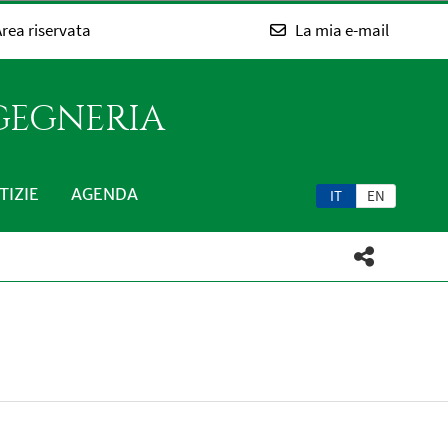
rea riservata
La mia e-mail
NGEGNERIA
TIZIE
AGENDA
IT
EN