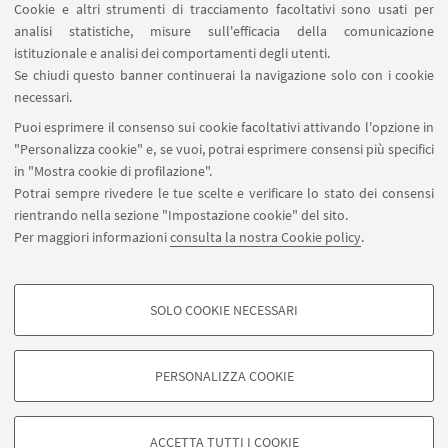
Cookie e altri strumenti di tracciamento facoltativi sono usati per
analisi statistiche, misure sull'efficacia della comunicazione
LINK UTILI
istituzionale e analisi dei comportamenti degli utenti.
Area riservata
Se chiudi questo banner continuerai la navigazione solo con i cookie
necessari.
SEGUI UNIBO SU:
Puoi esprimere il consenso sui cookie facoltativi attivando l'opzione in
"Personalizza cookie" e, se vuoi, potrai esprimere consensi più specifici
in "Mostra cookie di profilazione".
Potrai sempre rivedere le tue scelte e verificare lo stato dei consensi
rientrando nella sezione "Impostazione cookie" del sito.
APP:
Per maggiori informazioni
consulta la nostra Cookie policy
.
SOLO COOKIE NECESSARI
COOKIE DI PROFILAZIONE - FACOLTATIVI
©Copyright 2026 - ALMA MATER STUDIORUM - Università di
Si tratta di cookie utilizzati per analizzare le caratteristiche della navigazione
Bologna - Via Zamboni, 33 - 40126 Bologna - PI: 01131710376 - CF:
PERSONALIZZA COOKIE
degli utenti, creare profili in base al loro comportamento sul sito, per analisi
80007010376
di marketing.
Privacy
Note legali
Informazioni sul sito e accessibilità
Mostra cookie di profilazione
Impostazioni Cookie
ACCETTA TUTTI I COOKIE