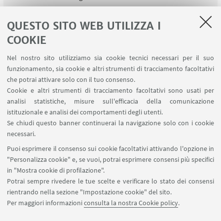
Fino all'11 ottobre, un programma di incontri
gratuiti per riflettere e sperimentare il prendersi
QUESTO SITO WEB UTILIZZA I
cura di sé. Iscriviti.
COOKIE
Nel nostro sito utilizziamo sia cookie tecnici necessari per il suo
funzionamento, sia cookie e altri strumenti di tracciamento facoltativi
che potrai attivare solo con il tuo consenso.
Cookie e altri strumenti di tracciamento facoltativi sono usati per
analisi statistiche, misure sull'efficacia della comunicazione
LINK UTILI
istituzionale e analisi dei comportamenti degli utenti.
Area riservata
Se chiudi questo banner continuerai la navigazione solo con i cookie
necessari.
SEGUI UNIBO SU:
Puoi esprimere il consenso sui cookie facoltativi attivando l'opzione in
"Personalizza cookie" e, se vuoi, potrai esprimere consensi più specifici
in "Mostra cookie di profilazione".
Potrai sempre rivedere le tue scelte e verificare lo stato dei consensi
rientrando nella sezione "Impostazione cookie" del sito.
APP:
Per maggiori informazioni
consulta la nostra Cookie policy
.