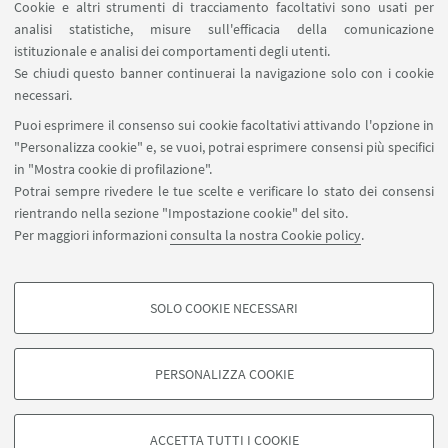
Cookie e altri strumenti di tracciamento facoltativi sono usati per
analisi statistiche, misure sull'efficacia della comunicazione
LINK UTILI
istituzionale e analisi dei comportamenti degli utenti.
Area riservata
Se chiudi questo banner continuerai la navigazione solo con i cookie
necessari.
SEGUI UNIBO SU:
Puoi esprimere il consenso sui cookie facoltativi attivando l'opzione in
"Personalizza cookie" e, se vuoi, potrai esprimere consensi più specifici
in "Mostra cookie di profilazione".
Potrai sempre rivedere le tue scelte e verificare lo stato dei consensi
rientrando nella sezione "Impostazione cookie" del sito.
APP:
Per maggiori informazioni
consulta la nostra Cookie policy
.
SOLO COOKIE NECESSARI
COOKIE DI PROFILAZIONE - FACOLTATIVI
©Copyright 2026 - ALMA MATER STUDIORUM - Università di
Si tratta di cookie utilizzati per analizzare le caratteristiche della navigazione
Bologna - Via Zamboni, 33 - 40126 Bologna - PI: 01131710376 - CF:
PERSONALIZZA COOKIE
degli utenti, creare profili in base al loro comportamento sul sito, per analisi
80007010376
di marketing.
Privacy
Note legali
Informazioni sul sito e accessibilità
Mostra cookie di profilazione
Impostazioni Cookie
ACCETTA TUTTI I COOKIE