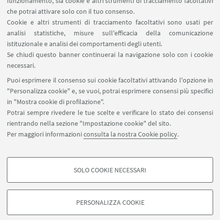
funzionamento, sia cookie e altri strumenti di tracciamento facoltativi
che potrai attivare solo con il tuo consenso.
Cookie e altri strumenti di tracciamento facoltativi sono usati per
analisi statistiche, misure sull'efficacia della comunicazione
LINK UTILI
istituzionale e analisi dei comportamenti degli utenti.
Area riservata
Se chiudi questo banner continuerai la navigazione solo con i cookie
necessari.
SEGUI UNIBO SU:
Puoi esprimere il consenso sui cookie facoltativi attivando l'opzione in
"Personalizza cookie" e, se vuoi, potrai esprimere consensi più specifici
in "Mostra cookie di profilazione".
Potrai sempre rivedere le tue scelte e verificare lo stato dei consensi
rientrando nella sezione "Impostazione cookie" del sito.
APP:
Per maggiori informazioni
consulta la nostra Cookie policy
.
SOLO COOKIE NECESSARI
COOKIE DI PROFILAZIONE - FACOLTATIVI
©Copyright 2026 - ALMA MATER STUDIORUM - Università di
Si tratta di cookie utilizzati per analizzare le caratteristiche della navigazione
Bologna - Via Zamboni, 33 - 40126 Bologna - PI: 01131710376 - CF:
PERSONALIZZA COOKIE
degli utenti, creare profili in base al loro comportamento sul sito, per analisi
80007010376
di marketing.