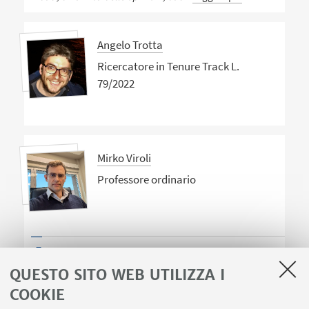
Angelo Trotta
Ricercatore in Tenure Track L.
79/2022
Mirko Viroli
Professore ordinario
PAROLE CHIAVE:
Linguaggi di programmazione e
specifica, Sistemi multiagente, Simulazione e verifica,
QUESTO SITO WEB UTILIZZA I
Coordinazione, Ingegneria del
Leggi di più
COOKIE