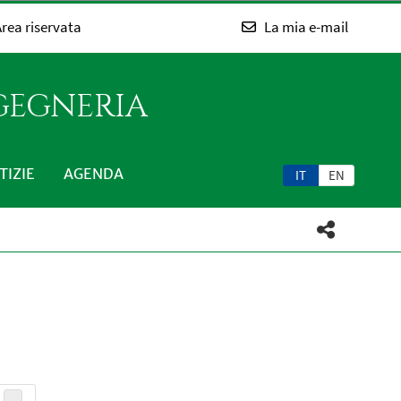
rea riservata
La mia e-mail
NGEGNERIA
TIZIE
AGENDA
IT
EN