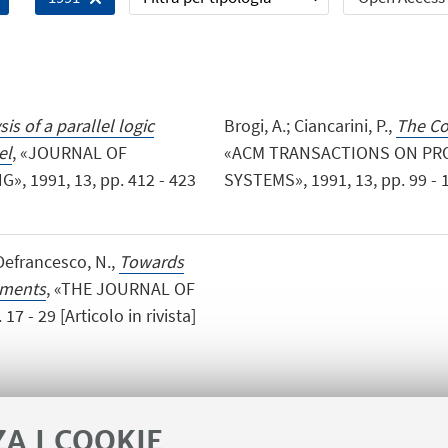
sis of a parallel logic
Brogi, A.; Ciancarini, P.,
The Co
el
, «JOURNAL OF
«ACM TRANSACTIONS ON P
 1991, 13, pp. 412 - 423
SYSTEMS», 1991, 13, pp. 99 - 12
; Defrancesco, N.,
Towards
nments
, «THE JOURNAL OF
- 29 [Articolo in rivista]
ZA I COOKIE