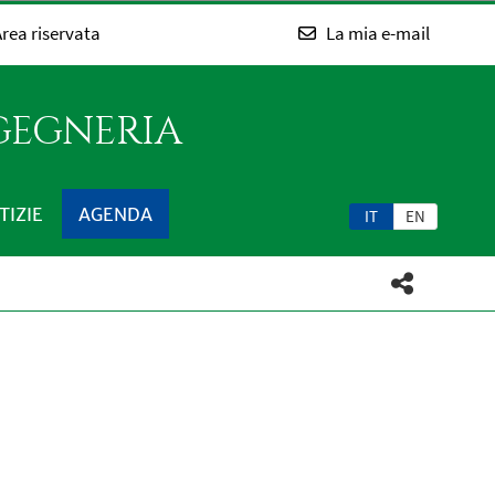
rea riservata
La mia e-mail
NGEGNERIA
TIZIE
AGENDA
IT
EN