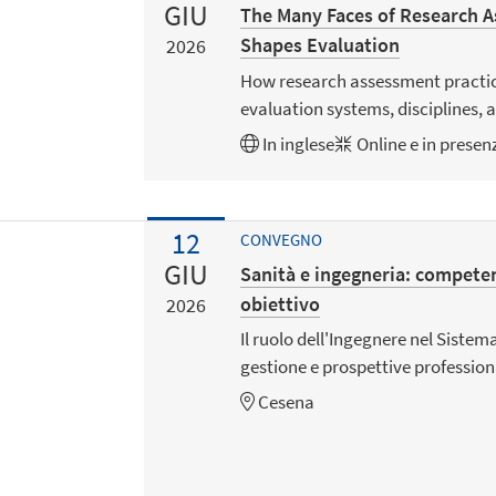
GIU
The Many Faces of Research 
Shapes Evaluation
2026
How research assessment practic
evaluation systems, disciplines, 
In
inglese
Online e in presen
12
CONVEGNO
GIU
Sanità e ingegneria: competen
obiettivo
2026
Il ruolo dell'Ingegnere nel Sistem
gestione e prospettive profession
Cesena