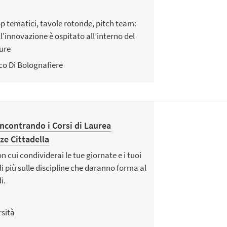
p tematici, tavole rotonde, pitch team:
l'innovazione è ospitato all’interno del
ure
ico Di Bolognafiere
incontrando i Corsi di Laurea
ze Cittadella
 cui condividerai le tue giornate e i tuoi
i più sulle discipline che daranno forma al
i.
rsità