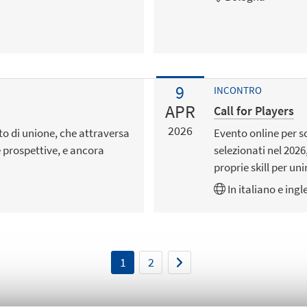
9
INCONTRO
APR
Call for Players
2026
to di unione, che attraversa
Evento online per sc
e prospettive, e ancora
selezionati nel 2026
proprie skill per uni
In
italiano
e
ingl
1
2