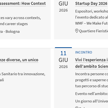
GIU
Assessment: How Context
Startup Day 2026
2026
Espositori, worksho
l'evento dedicato al
es vary across contexts,
WMF – We Make Fut
and career stages
Quartiere Fierist
za - Bologna
11
INCONTRO
GIU
ze diverse, un unico
Vivi l’esperienza 
dell'ambito Scien
2026
a Sanitario tra innovazione,
Incontra persone con
ali
progetti e saperne d
tuo percorso di stud
Evento nell'ambito:
Un giorno all'Unive