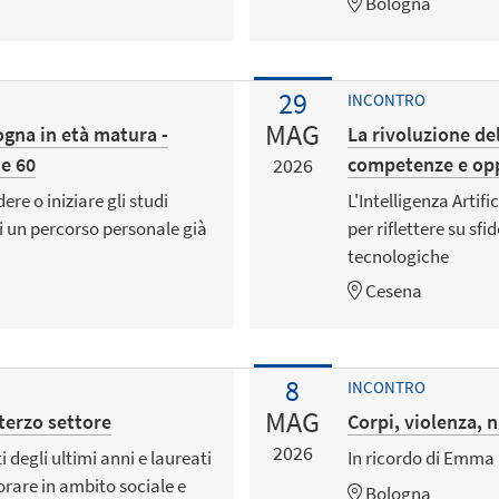
Bologna
29
INCONTRO
MAG
ogna in età matura -
La rivoluzione del
 e 60
competenze e opp
2026
re o iniziare gli studi
L'Intelligenza Artif
i un percorso personale già
per riflettere su sf
tecnologiche
Cesena
8
INCONTRO
MAG
 terzo settore
Corpi, violenza, n
2026
 degli ultimi anni e laureati
In ricordo di Emm
orare in ambito sociale e
Bologna