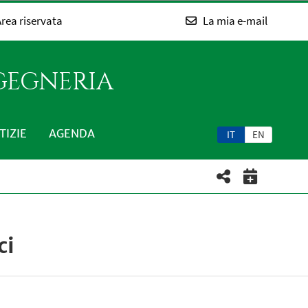
rea riservata
La mia e-mail
NGEGNERIA
TIZIE
AGENDA
IT
EN
ci