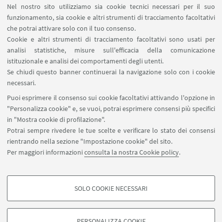
Nel nostro sito utilizziamo sia cookie tecnici necessari per il suo
funzionamento, sia cookie e altri strumenti di tracciamento facoltativi
che potrai attivare solo con il tuo consenso.
Cookie e altri strumenti di tracciamento facoltativi sono usati per
analisi statistiche, misure sull'efficacia della comunicazione
LINK UTILI
istituzionale e analisi dei comportamenti degli utenti.
Area riservata
Se chiudi questo banner continuerai la navigazione solo con i cookie
necessari.
SEGUI UNIBO SU:
Puoi esprimere il consenso sui cookie facoltativi attivando l'opzione in
"Personalizza cookie" e, se vuoi, potrai esprimere consensi più specifici
in "Mostra cookie di profilazione".
Potrai sempre rivedere le tue scelte e verificare lo stato dei consensi
rientrando nella sezione "Impostazione cookie" del sito.
APP:
Per maggiori informazioni
consulta la nostra Cookie policy
.
SOLO COOKIE NECESSARI
COOKIE DI PROFILAZIONE - FACOLTATIVI
©Copyright 2026 - ALMA MATER STUDIORUM - Università di
Si tratta di cookie utilizzati per analizzare le caratteristiche della navigazione
Bologna - Via Zamboni, 33 - 40126 Bologna - PI: 01131710376 - CF:
PERSONALIZZA COOKIE