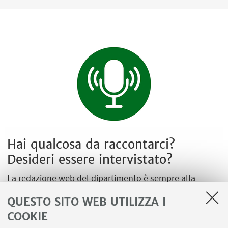
Hai qualcosa da raccontarci?
Desideri essere intervistato?
La redazione web del dipartimento è sempre alla
ricerca di nuovi contenuti.
QUESTO SITO WEB UTILIZZA I
Scrivi una mail a
disi-redazioneweb@unibo.it
COOKIE