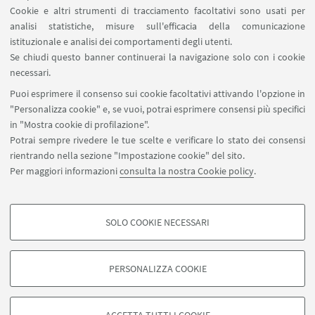
Cookie e altri strumenti di tracciamento facoltativi sono usati per
analisi statistiche, misure sull'efficacia della comunicazione
LINK UTILI
istituzionale e analisi dei comportamenti degli utenti.
Area riservata
Se chiudi questo banner continuerai la navigazione solo con i cookie
necessari.
SEGUI UNIBO SU:
Puoi esprimere il consenso sui cookie facoltativi attivando l'opzione in
"Personalizza cookie" e, se vuoi, potrai esprimere consensi più specifici
in "Mostra cookie di profilazione".
Potrai sempre rivedere le tue scelte e verificare lo stato dei consensi
rientrando nella sezione "Impostazione cookie" del sito.
APP:
Per maggiori informazioni
consulta la nostra Cookie policy
.
SOLO COOKIE NECESSARI
COOKIE DI PROFILAZIONE - FACOLTATIVI
©Copyright 2026 - ALMA MATER STUDIORUM - Università di
Si tratta di cookie utilizzati per analizzare le caratteristiche della navigazione
Bologna - Via Zamboni, 33 - 40126 Bologna - PI: 01131710376 - CF:
PERSONALIZZA COOKIE
degli utenti, creare profili in base al loro comportamento sul sito, per analisi
80007010376
di marketing.
Privacy
Note legali
Informazioni sul sito e accessibilità
Mostra cookie di profilazione