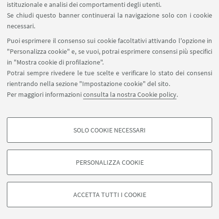
istituzionale e analisi dei comportamenti degli utenti.
Area riservata
Se chiudi questo banner continuerai la navigazione solo con i cookie
necessari.
SEGUI UNIBO SU:
Puoi esprimere il consenso sui cookie facoltativi attivando l'opzione in
"Personalizza cookie" e, se vuoi, potrai esprimere consensi più specifici
in "Mostra cookie di profilazione".
Potrai sempre rivedere le tue scelte e verificare lo stato dei consensi
rientrando nella sezione "Impostazione cookie" del sito.
APP:
Per maggiori informazioni
consulta la nostra Cookie policy
.
SOLO COOKIE NECESSARI
COOKIE DI PROFILAZIONE - FACOLTATIVI
©Copyright 2026 - ALMA MATER STUDIORUM - Università di
Si tratta di cookie utilizzati per analizzare le caratteristiche della navigazione
Bologna - Via Zamboni, 33 - 40126 Bologna - PI: 01131710376 - CF:
PERSONALIZZA COOKIE
degli utenti, creare profili in base al loro comportamento sul sito, per analisi
80007010376
di marketing.
Privacy
Note legali
Informazioni sul sito e accessibilità
Mostra cookie di profilazione
Impostazioni Cookie
ACCETTA TUTTI I COOKIE
Google/Youtube Video