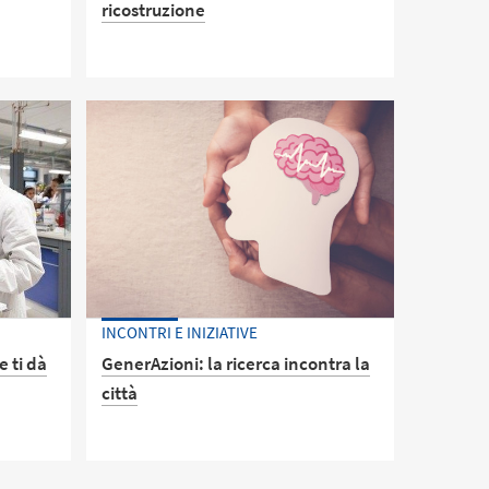
ricostruzione
La storia delle acque in Romagna:
dalla natura alle tecnologie: il titolo
esseri
dell'incontro in programma al
Campus di Cesena per presentare e
riflettere con i docenti dell'Alma
Mater sugli interventi pianificati nei
vari comuni colpiti dall'alluvione
dello scorso maggio
INCONTRI E INIZIATIVE
e ti dà
GenerAzioni: la ricerca incontra la
città
 i
Continua la rassegna in Biblioteca