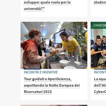
sviluppo: quale ruolo per le
studen
università?"
Dal 27 
aspett
Il seminario si propone come luogo
UNIBOM
Forlì, 
d’incontro e confronto sulla
edizion
cooperazione allo sviluppo tra
attuali
rappresentanti del mondo
aperte 
universitario e rappresentanti di
diversi ambiti della cooperazione.
INCONTRI E INIZIATIVE
INCONTR
Tour guidati e AperiScienza,
La squa
aspettando la Notte Europea dei
dell'A
Ricercatori 2023
CyberC