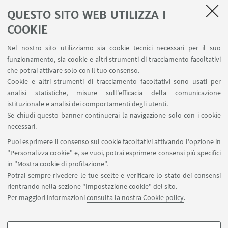
Journal of Cooperative Information Systems).
QUESTO SITO WEB UTILIZZA I
[Monografia/Trattato scientifico in forma di libro]
COOKIE
Nel nostro sito utilizziamo sia cookie tecnici necessari per il suo
funzionamento, sia cookie e altri strumenti di tracciamento facoltativi
che potrai attivare solo con il tuo consenso.
Cookie e altri strumenti di tracciamento facoltativi sono usati per
analisi statistiche, misure sull'efficacia della comunicazione
LINK UTILI
istituzionale e analisi dei comportamenti degli utenti.
Area riservata
Se chiudi questo banner continuerai la navigazione solo con i cookie
necessari.
SEGUI UNIBO SU:
Puoi esprimere il consenso sui cookie facoltativi attivando l'opzione in
"Personalizza cookie" e, se vuoi, potrai esprimere consensi più specifici
in "Mostra cookie di profilazione".
Potrai sempre rivedere le tue scelte e verificare lo stato dei consensi
rientrando nella sezione "Impostazione cookie" del sito.
APP:
Per maggiori informazioni
consulta la nostra Cookie policy
.