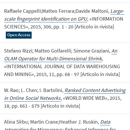
Raffaele Cappelli;Matteo Ferrara;Davide Maltoni,
Large-
scale fingerprint identification on GPU
, «INFORMATION
SCIENCES», 2015, 306, pp. 1 - 20 [Articolo in rivista]
Open Access
Stefano Rizzi; Matteo Golfarelli; Simone Graziani,
An
OLAM Operator for Multi-Dimensional Shrink
,
«INTERNATIONAL JOURNAL OF DATA WAREHOUSING
AND MINING», 2015, 11, pp. 68 - 97 [Articolo in rivista]
W. Rao; L. Chen; I. Bartolini,
Ranked Content Advertising
in Online Social Networks
, «WORLD WIDE WEB», 2015,
18, pp. 661 - 679 [Articolo in rivista]
Alina Sîrbu; Martin Crane;Heather J. Ruskin,
Data
Integration for Microarrays: Enhanced Inference for