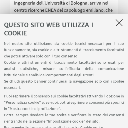
Ingegneria dell’Università di Bologna, arriva nel
centro ricerche ENEA del capoluogo emiliano, che
ospiterà una replica degli oltre 6 miliardi di
QUESTO SITO WEB UTILIZZA I
programmi sorgente già catalogati
COOKIE
Nel nostro sito utilizziamo sia cookie tecnici necessari per il suo
funzionamento, sia cookie e altri strumenti di tracciamento facoltativi
che potrai attivare solo con il tuo consenso.
Cookie e altri strumenti di tracciamento facoltativi sono usati per
analisi statistiche, misure sull'efficacia della comunicazione
LINK UTILI
istituzionale e analisi dei comportamenti degli utenti.
Area riservata
Se chiudi questo banner continuerai la navigazione solo con i cookie
necessari.
SEGUI UNIBO SU:
Puoi esprimere il consenso sui cookie facoltativi attivando l'opzione in
"Personalizza cookie" e, se vuoi, potrai esprimere consensi più specifici
in "Mostra cookie di profilazione".
Potrai sempre rivedere le tue scelte e verificare lo stato dei consensi
rientrando nella sezione "Impostazione cookie" del sito.
APP:
Per maggiori informazioni
consulta la nostra Cookie policy
.